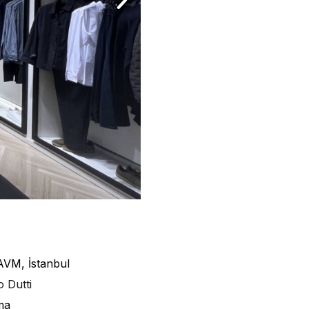
AVM, İstanbul
 Dutti
ma