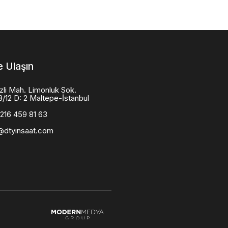
e Ulaşın
zli Mah. Limonluk Sok.
8/12 D: 2 Maltepe-İstanbul
216 459 81 63
@dtyinsaat.com